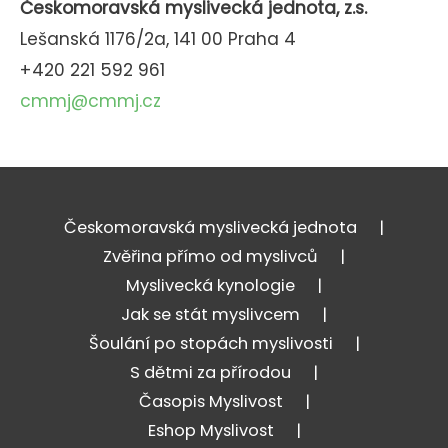
Českomoravská myslivecká jednota, z.s.
Lešanská 1176/2a, 141 00 Praha 4
+420 221 592 961
cmmj@cmmj.cz
Českomoravská myslivecká jednota
Zvěřina přímo od myslivců
Myslivecká kynologie
Jak se stát myslivcem
Šoulání po stopách myslivosti
S dětmi za přírodou
Časopis Myslivost
Eshop Myslivost