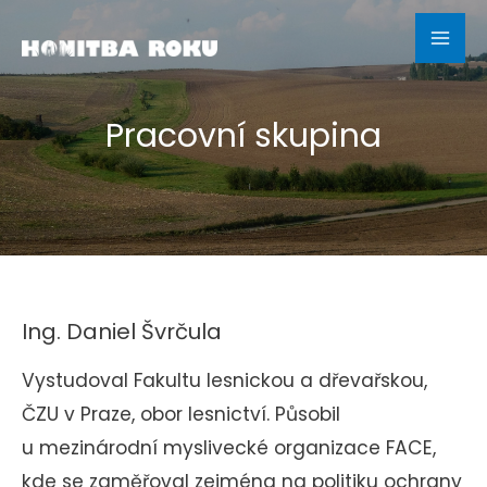
Přeskočit
na
Mai
obsah
Me
Pracovní skupina
Ing. Daniel Švrčula
Vystudoval Fakultu lesnickou a dřevařskou,
ČZU v Praze, obor lesnictví. Působil
u mezinárodní myslivecké organizace FACE,
kde se zaměřoval zejména na politiku ochrany